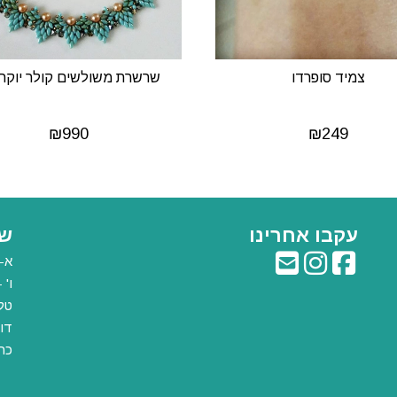
צמיד סופרדו
שרשרת משולשים קולר יוקר
₪
990
₪
249
עקבו אחרינו
שע
א-ה: :00
ו' - 9:00 עד
טלפון:
דוא
כת