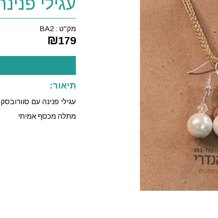
עגילי פנינה
מק"ט :
BA2
₪
179
תיאור:
עגילי פנינה עם סוורובסקי
מתלה מכסף אמיתי