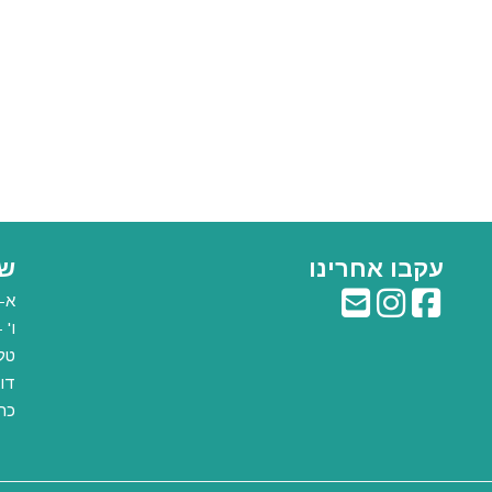
עקבו אחרינו
שע
א-ה: :00
ו' - 9:00 עד
טלפון:
דוא
כת