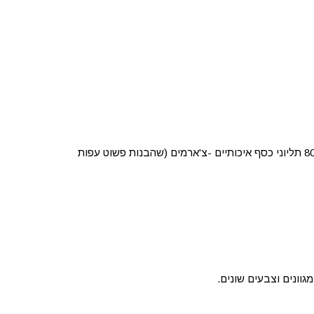
📿 עיצוב שולחן עם שפע אלמנטים, כלי עבודה, מגש תכשיטנות מקצועי, חרוזי סוורובסקי, אבני חן, קריסטלים, פנינים, למעלה מ 800 תליוני כסף איכותיים -צ'ארמים (שהבנות פשוט עפות
וונים וצבעים שונים.