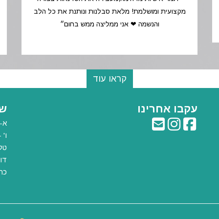
מקצועית ומושלמת! מלאת סבלנות ונותנת את כל הלב
והנשמה ❤ אני ממליצה ממש בחום״
קראו עוד
עקבו אחרינו
שע
א-ה: :00
ו' - 9:00 עד
טלפון:
דוא
כת