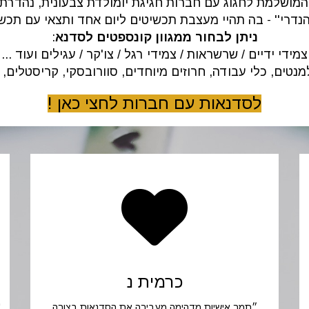
מושלמת לחגוג עם חברות חגיגת יומולדת צבעונית, נהדרת 
דרי'' - בה תהיי מעצבת תכשיטים ליום אחד ותצאי עם תכ
ניתן לבחור ממגוון קונספטים לסדנא
:
צמידי ידיים / שרשראות / צמידי רגל / צו'קר / עגילים ועוד ...
טים, כלי עבודה, חרוזים מיוחדים, סוורובסקי, קריסטלים, פ
לסדנאות עם חברות לחצי כאן !
כרמית נ
״תמר אישיות מדהימה,מעבירה את הסדנאות בצורה